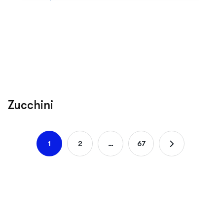
Zucchini
1
2
…
67