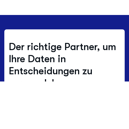
Der richtige Partner, um
Ihre Daten in
Entscheidungen zu
verwandeln.
Wo andere schätzen, arbeiten wir mit
echten Daten.
Daten sind nicht nur
Zahlen, sondern die lebendige Sprache
des Territoriums. HBenchmark übersetzt