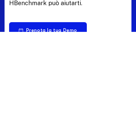
HBenchmark può aiutarti.
Prenota la tua Demo
Parla con un Esperto
Intelligenza condivisa