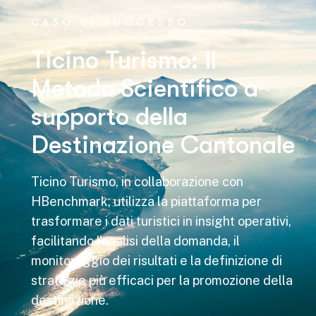
CASO DI SUCCESSO
Ticino Turismo: Il
Metodo Scientifico a
supporto della
Destinazione Cantonale
Ticino Turismo, in collaborazione con
HBenchmark, utilizza la piattaforma per
trasformare i dati turistici in insight operativi,
facilitando l’analisi della domanda, il
monitoraggio dei risultati e la definizione di
strategie più efficaci per la promozione della
destinazione.