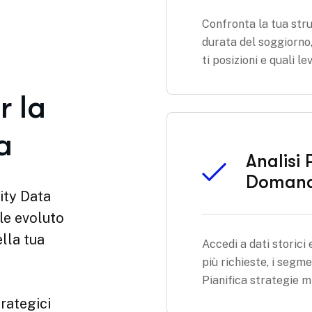
ntare le
Confronta la tua stru
nto con
durata del soggiorno
o i dati
ti posizioni e quali l
Analisi 
Doman
Accedi a dati storici 
più richieste, i segme
Pianifica strategie mi