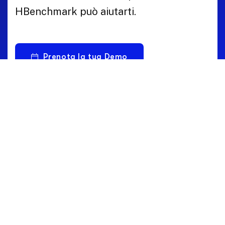
HBenchmark può aiutarti.
Prenota la tua Demo
Parla con un Esperto
Intelligenza condivisa