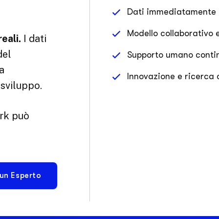
Dati immediatamente a
Modello collaborativo 
eali.
I dati
del
Supporto umano continu
a
Innovazione e ricerca 
sviluppo.
rk può
 un Esperto