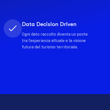
Intelligenza condivisa
Costruisci una rete di conoscenza
dove ogni stakeholder contribuisce
e beneficia di una visione comune e
trasparente.