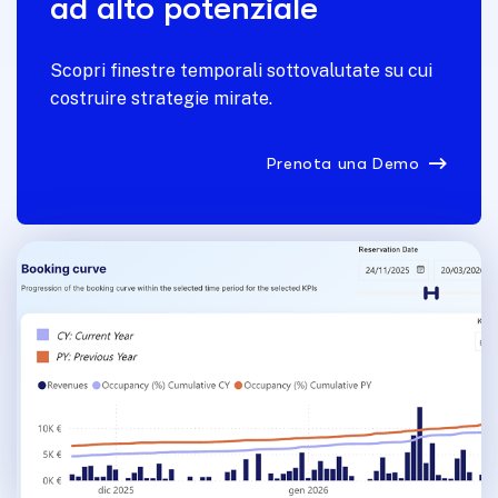
ad alto potenziale
Scopri finestre temporali sottovalutate su cui
costruire strategie mirate.
Prenota una Demo