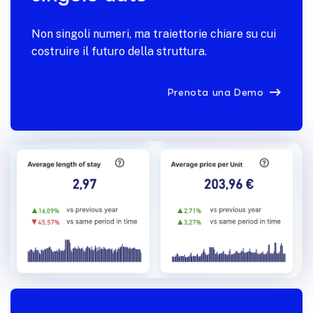
Non singoli numeri, ma traiettorie chiare su cui
costruire il futuro della struttura.
Prenota una Demo