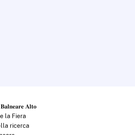
𝐧𝐞𝐚𝐫𝐞 𝐀𝐥𝐭𝐨
e la Fiera
lla ricerca
lneare