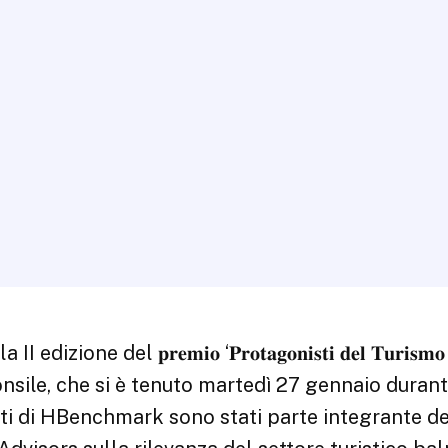
𝐩𝐫𝐞𝐦𝐢𝐨 ‘𝐏𝐫𝐨𝐭𝐚𝐠𝐨𝐧𝐢𝐬𝐭𝐢 𝐝𝐞𝐥 𝐓𝐮𝐫𝐢𝐬𝐦𝐨 𝐁𝐚𝐥
e Monsile, che si è tenuto martedì 27 gennaio durant
ati di HBenchmark sono stati parte integrante de
Advisors sulla rilevanza del settore turistico ba