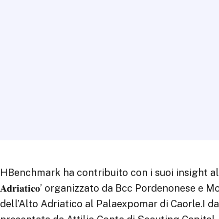
HBenchmark ha contribuito con i suoi insight alla II edizione del 
𝐀𝐝𝐫𝐢𝐚𝐭𝐢𝐜𝐨’ organizzato da Bcc Pordenonese 
dell’Alto Adriatico al Palaexpomar di Caorle.I d
presentata da Attilio Conta di Scouting Capital 
nell’economia locale.