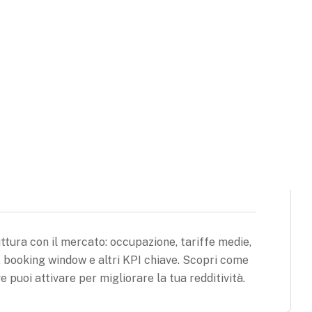
nibilità e promozioni sulla base della domanda
avi e marginalità con decisioni rapide,
gettivi.
rking Competitivo Avanzato
ttura con il mercato: occupazione, tariffe medie,
, booking window e altri KPI chiave. Scopri come
eve puoi attivare per migliorare la tua redditività.