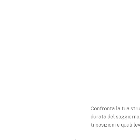
Adatta tariffe, dispo
ity Data
reale. Massimizza ric
ale evoluto
supportate da dati og
lla tua
rategici
del
Benchma
etitivo.
ntare le
Confronta la tua stru
nto con
durata del soggiorno
o i dati
ti posizioni e quali l