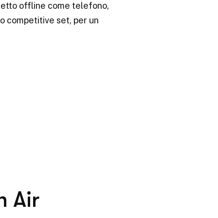
iretto offline come telefono,
à o competitive set, per un
n Air