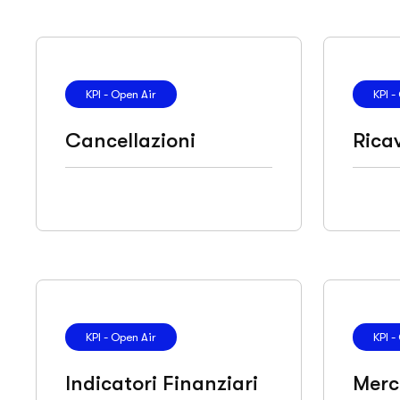
KPI - Open Air
KPI -
Cancellazioni
Rica
KPI - Open Air
KPI -
Indicatori Finanziari
Merc