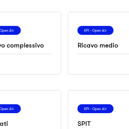
 Open Air
KPI - Open Air
vo complessivo
Ricavo medio
 Open Air
KPI - Open Air
ati
SPIT