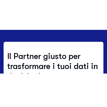
Il Partner giusto per
trasformare i tuoi dati in
decisioni.
Dove gli altri stimano, noi lavoriamo su
dati reali.
I dati non sono solo numeri, ma
il linguaggio vivo del territorio.