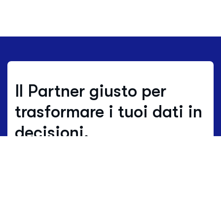
Il Partner giusto per
trasformare i tuoi dati in
decisioni.
Dove gli altri stimano, noi lavoriamo su
dati reali.
I dati non sono solo numeri, ma
il linguaggio vivo del territorio.
HBenchmark traduce questa lingua