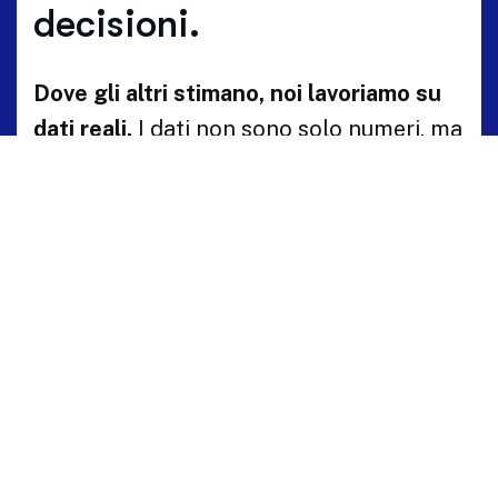
decisioni.
Dove gli altri stimano, noi lavoriamo su
dati reali.
I dati non sono solo numeri, ma
il linguaggio vivo del territorio.
HBenchmark traduce questa lingua
complessa in mappe chiare di
opportunità e sviluppo.
Richiedi una demo e scopri come
HBenchmark può aiutarti.
Prenota la tua Demo