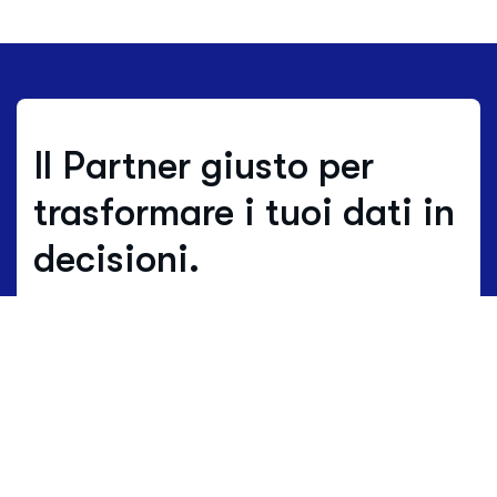
Il Partner giusto per
trasformare i tuoi dati in
decisioni.
Dove gli altri stimano, noi lavoriamo su
dati reali.
I dati non sono solo numeri, ma
il linguaggio vivo del territorio.
HBenchmark traduce questa lingua
complessa in mappe chiare di