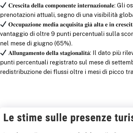
𝐂𝐫𝐞𝐬𝐜𝐢𝐭𝐚 𝐝𝐞𝐥𝐥𝐚 𝐜𝐨𝐦𝐩𝐨𝐧𝐞𝐧𝐭𝐞 𝐢𝐧𝐭𝐞𝐫𝐧𝐚𝐳
prenotazioni attuali, segno di una visibilità glob
𝐎𝐜𝐜𝐮𝐩𝐚𝐳𝐢𝐨𝐧𝐞 𝐦𝐞𝐝𝐢𝐚 𝐚𝐜𝐪𝐮𝐢𝐬𝐢𝐭𝐚 𝐠𝐢𝐚̀ 𝐚𝐥𝐭𝐚 𝐞 
vantaggio di oltre 9 punti percentuali sulla scors
nel mese di giugno (65%).
𝐀𝐥𝐥𝐮𝐧𝐠𝐚𝐦𝐞𝐧𝐭𝐨 𝐝𝐞𝐥𝐥𝐚 𝐬𝐭𝐚𝐠𝐢𝐨𝐧𝐚𝐥𝐢𝐭𝐚
punti percentuali registrato sul mese di settem
redistribuzione dei flussi oltre i mesi di picco tr