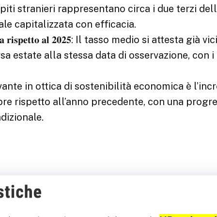
𝐢𝐨𝐧𝐚𝐥𝐞: Gli ospiti stranieri rappresentano circa i due terzi del
ale capitalizzata con efficacia.
𝐧 𝐜𝐫𝐞𝐬𝐜𝐢𝐭𝐚 𝐫𝐢𝐬𝐩𝐞𝐭𝐭𝐨 𝐚𝐥 𝟐𝟎𝟐𝟓: Il tasso medio si attesta
a estate alla stessa data di osservazione, con i p
̀: Il dato più rilevante in ottica di sostenibilità economica è l
bre rispetto all’anno precedente, con una progre
adizionale.