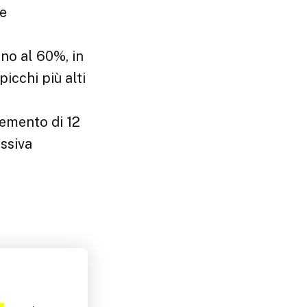
le
 già vicino al 60%, in
icchi più alti
’incremento di 12
ssiva