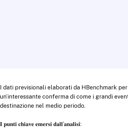
I dati previsionali elaborati da HBenchmark per
un’interessante conferma di come i grandi event
destinazione nel medio periodo.
𝐈 𝐩𝐮𝐧𝐭𝐢 𝐜𝐡𝐢𝐚𝐯𝐞 𝐞𝐦𝐞𝐫𝐬𝐢 𝐝𝐚𝐥𝐥’𝐚𝐧𝐚𝐥𝐢𝐬𝐢: