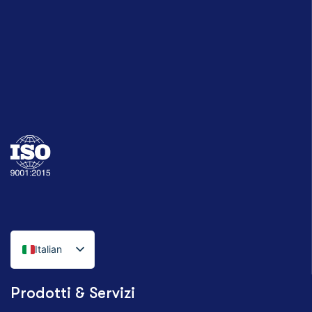
Italian
English
Prodotti & Servizi
German